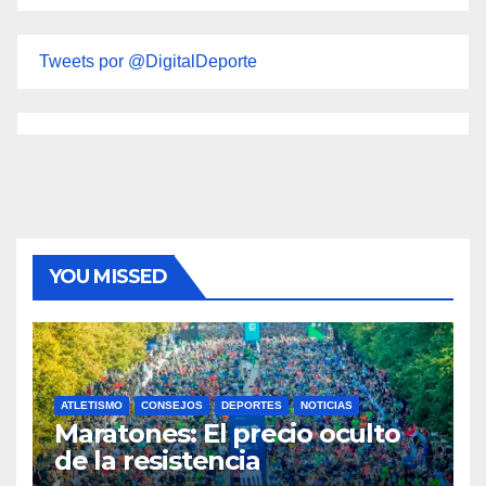
Tweets por @DigitalDeporte
YOU MISSED
ATLETISMO
CONSEJOS
DEPORTES
NOTICIAS
Maratones: El precio oculto
de la resistencia