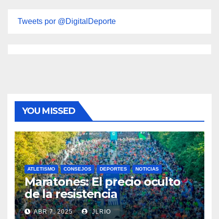
Tweets por @DigitalDeporte
YOU MISSED
ATLETISMO
CONSEJOS
DEPORTES
NOTICIAS
Maratones: El precio oculto
de la resistencia
ABR 7, 2025
JLRIO