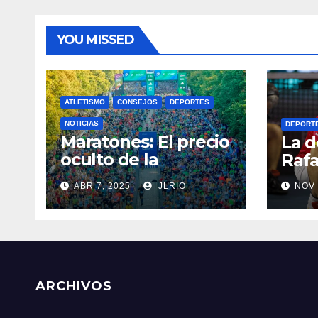
YOU MISSED
ATLETISMO
CONSEJOS
DEPORTES
NOTICIAS
DEPORT
Maratones: El precio
La d
oculto de la
Rafa
resistencia
ABR 7, 2025
JLRIO
NOV 
ARCHIVOS