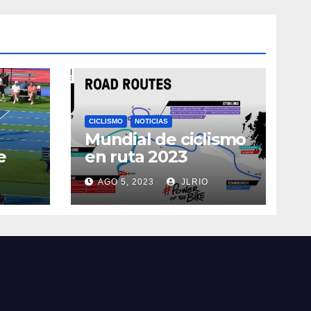
CICLISMO
NOTICIAS
Mundial de ciclismo
e
en ruta 2023
AGO 5, 2023
JLRIO