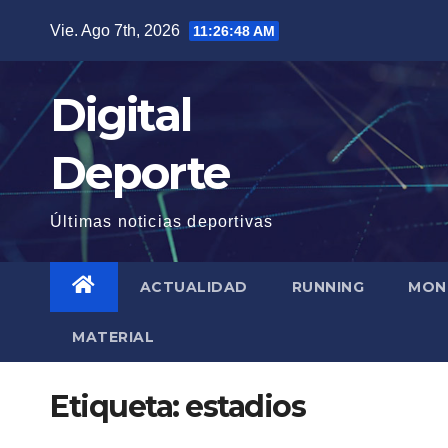
Saltar
Vie. Ago 7th, 2026
11:26:49 AM
al
contenido
Digital
Deporte
Últimas noticias deportivas
ACTUALIDAD
RUNNING
MON
MATERIAL
Etiqueta:
estadios