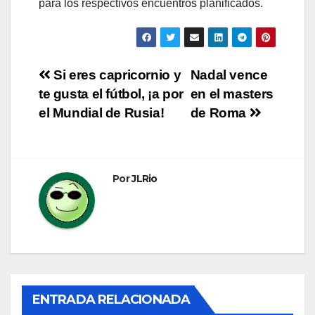
para los respectivos encuentros planificados.
Navegación
Si eres capricornio y
Nadal vence
te gusta el fútbol, ¡a por
en el masters
de
el Mundial de Rusia!
de Roma
entradas
Por
JLRio
ENTRADA RELACIONADA