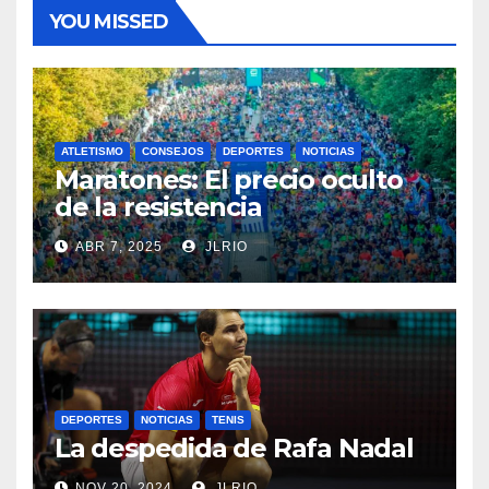
YOU MISSED
ATLETISMO
CONSEJOS
DEPORTES
NOTICIAS
Maratones: El precio oculto
de la resistencia
ABR 7, 2025
JLRIO
DEPORTES
NOTICIAS
TENIS
La despedida de Rafa Nadal
NOV 20, 2024
JLRIO