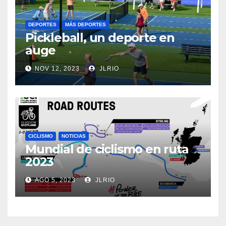
DEPORTES
MÁS DEPORTES
Pickleball, un deporte en
auge
NOV 12, 2023
JLRIO
CICLISMO
NOTICIAS
Mundial de ciclismo en ruta
2023
AGO 5, 2023
JLRIO