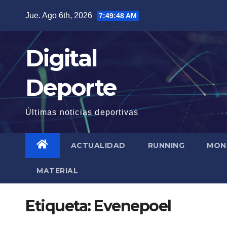
Saltar
Jue. Ago 6th, 2026
7:49:49 AM
al
contenido
Digital
Deporte
Últimas noticias deportivas
ACTUALIDAD
RUNNING
MON
MATERIAL
Etiqueta:
Evenepoel