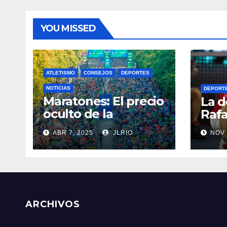
YOU MISSED
ATLETISMO
CONSEJOS
DEPORTES
NOTICIAS
DEPORT
Maratones: El precio
La d
oculto de la
Rafa
resistencia
ABR 7, 2025
JLRIO
NOV 
ARCHIVOS