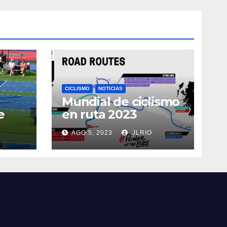
CICLISMO
NOTICIAS
Mundial de ciclismo
e
en ruta 2023
AGO 5, 2023
JLRIO