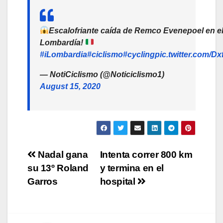
Escalofriante caída de Remco Evenepoel en el
Lombardía!
#iLombardia
#ciclismo
#cycling
pic.twitter.com/
— NotiCiclismo (@Noticiclismo1)
August 15, 2020
Navegación
Nadal gana
Intenta correr 800 km
su 13º Roland
y termina en el
de
Garros
hospital
entradas