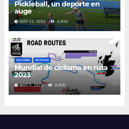
Pickleball, un deporte en
auge
NOV 12, 2023
JLRIO
CICLISMO
NOTICIAS
Mundial de ciclismo en ruta
2023
AGO 5, 2023
JLRIO