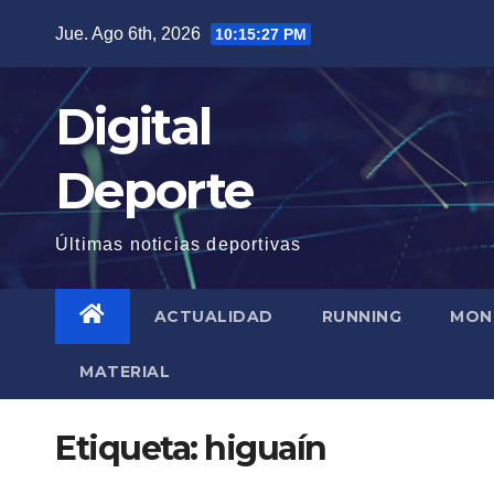
Saltar
Jue. Ago 6th, 2026
10:15:28 PM
al
contenido
Digital
Deporte
Últimas noticias deportivas
ACTUALIDAD
RUNNING
MON
MATERIAL
Etiqueta:
higuaín