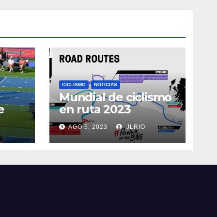
CICLISMO
NOTICIAS
Mundial de ciclismo
e
en ruta 2023
AGO 5, 2023
JLRIO