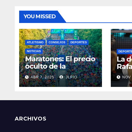
YOU MISSED
ATLETISMO
CONSEJOS
DEPORTES
NOTICIAS
DEPORT
Maratones: El precio
La d
oculto de la
Rafa
resistencia
ABR 7, 2025
JLRIO
NOV 
ARCHIVOS