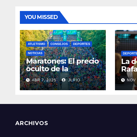
YOU MISSED
ATLETISMO
CONSEJOS
DEPORTES
NOTICIAS
DEPORT
Maratones: El precio
La d
oculto de la
Rafa
resistencia
ABR 7, 2025
JLRIO
NOV 
ARCHIVOS