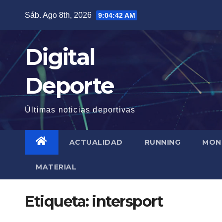
Saltar
Sáb. Ago 8th, 2026
9:04:42 AM
al
contenido
Digital
Deporte
Últimas noticias deportivas
ACTUALIDAD
RUNNING
MON
MATERIAL
Etiqueta:
intersport