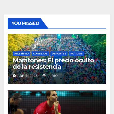
YOU MISSED
ATLETISMO
CONSEJOS
DEPORTES
NOTICIAS
Maratones: El precio oculto
de la resistencia
ABR 7, 2025
JLRIO