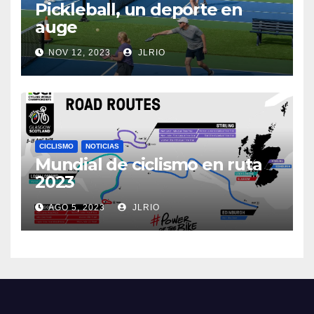
Pickleball, un deporte en
auge
NOV 12, 2023
JLRIO
CICLISMO
NOTICIAS
Mundial de ciclismo en ruta
2023
AGO 5, 2023
JLRIO