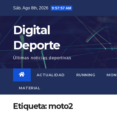
Saltar
Sáb. Ago 8th, 2026
9:57:58 AM
al
contenido
Digital
Deporte
Últimas noticias deportivas
ACTUALIDAD
RUNNING
MON
MATERIAL
Etiqueta:
moto2