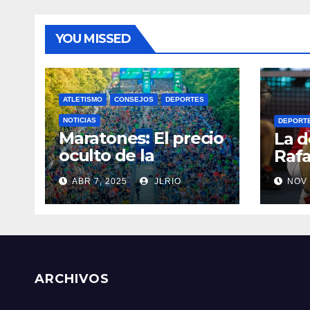
YOU MISSED
ATLETISMO
CONSEJOS
DEPORTES
NOTICIAS
DEPORT
Maratones: El precio
La d
oculto de la
Rafa
resistencia
ABR 7, 2025
JLRIO
NOV 
ARCHIVOS