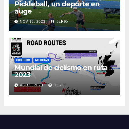
Pickleball, un deporte en
auge
NOV 12, 2023
JLRIO
CICLISMO
NOTICIAS
Mundial de ciclismo en ruta
2023
AGO 5, 2023
JLRIO