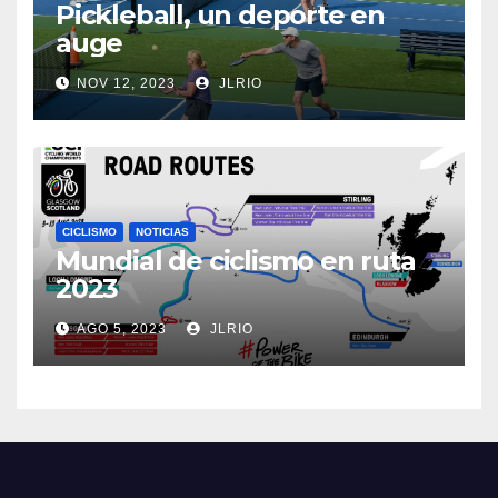
Pickleball, un deporte en
auge
NOV 12, 2023
JLRIO
CICLISMO
NOTICIAS
Mundial de ciclismo en ruta
2023
AGO 5, 2023
JLRIO