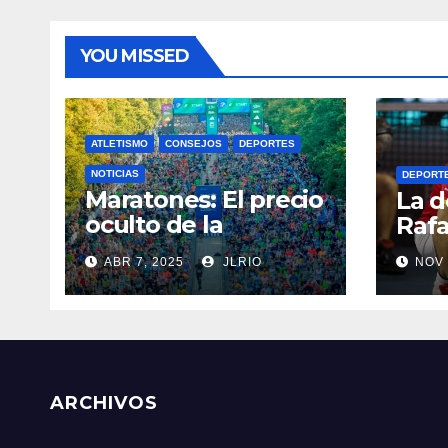
YOU MISSED
ATLETISMO
CONSEJOS
DEPORTES
NOTICIAS
DEPORT
Maratones: El precio
La d
oculto de la
Rafa
resistencia
ABR 7, 2025
JLRIO
NOV 
ARCHIVOS