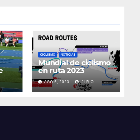
CICLISMO
NOTICIAS
Mundial de ciclismo
e
en ruta 2023
AGO 5, 2023
JLRIO