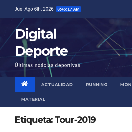
Saltar
Jue. Ago 6th, 2026
6:45:17 AM
al
contenido
Digital
Deporte
Últimas noticias deportivas
ACTUALIDAD
RUNNING
MON
MATERIAL
Etiqueta:
Tour-2019