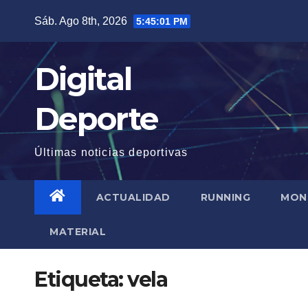
Saltar
Sáb. Ago 8th, 2026
5:45:01 PM
al
contenido
Digital
Deporte
Últimas noticias deportivas
ACTUALIDAD
RUNNING
MON
MATERIAL
Etiqueta:
vela