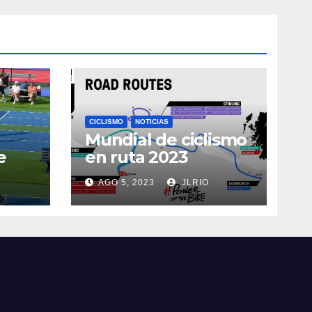
CICLISMO
NOTICIAS
Mundial de ciclismo
e
en ruta 2023
AGO 5, 2023
JLRIO