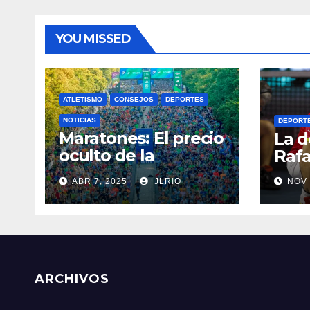
YOU MISSED
ATLETISMO
CONSEJOS
DEPORTES
NOTICIAS
DEPORT
Maratones: El precio
La d
oculto de la
Rafa
resistencia
ABR 7, 2025
JLRIO
NOV 
ARCHIVOS