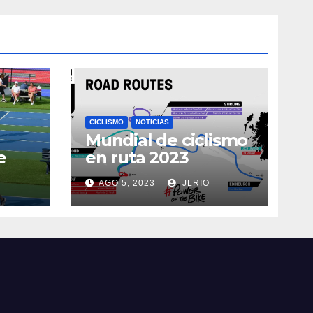
CICLISMO
NOTICIAS
Mundial de ciclismo
e
en ruta 2023
AGO 5, 2023
JLRIO