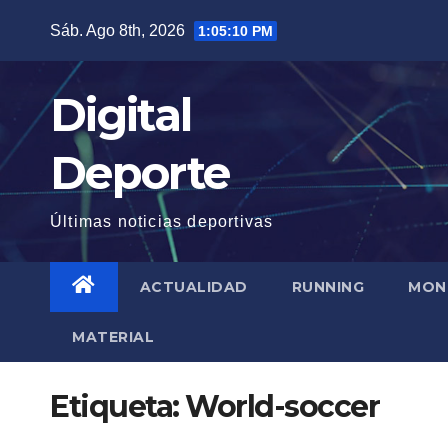
Saltar
Sáb. Ago 8th, 2026
1:05:11 PM
al
contenido
Digital
Deporte
Últimas noticias deportivas
ACTUALIDAD
RUNNING
MON
MATERIAL
Etiqueta:
World-soccer