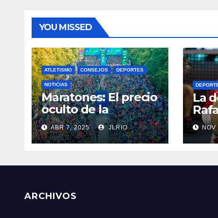
YOU MISSED
ATLETISMO
CONSEJOS
DEPORTES
NOTICIAS
DEPORT
Maratones: El precio
La d
oculto de la
Rafa
resistencia
ABR 7, 2025
JLRIO
NOV 
ARCHIVOS