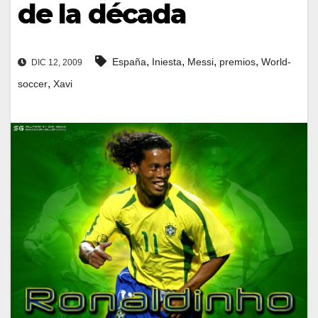
de la década
,
,
,
,
España
Iniesta
Messi
premios
World-
DIC 12, 2009
,
soccer
Xavi