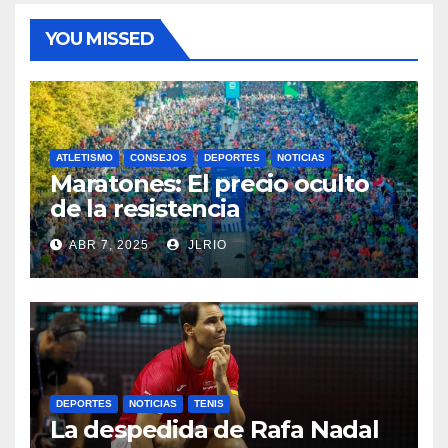
YOU MISSED
ATLETISMO
CONSEJOS
DEPORTES
NOTICIAS
Maratones: El precio oculto
de la resistencia
ABR 7, 2025
JLRIO
DEPORTES
NOTICIAS
TENIS
La despedida de Rafa Nadal