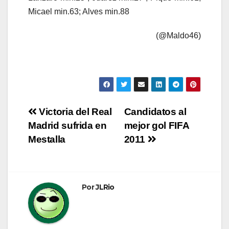
Micael min.63; Alves min.88
(@Maldo46)
Navegación
Victoria del Real
Candidatos al
Madrid sufrida en
mejor gol FIFA
de
Mestalla
2011
entradas
Por
JLRio