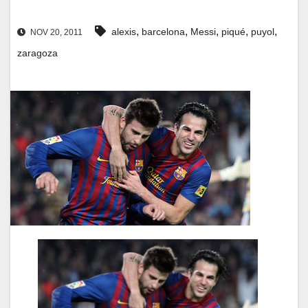
,
,
,
,
,
alexis
barcelona
Messi
piqué
puyol
NOV 20, 2011
zaragoza