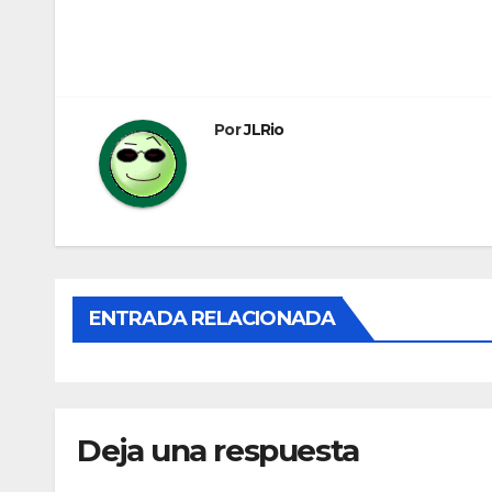
Navegación
de
entradas
Por
JLRio
ENTRADA RELACIONADA
Deja una respuesta