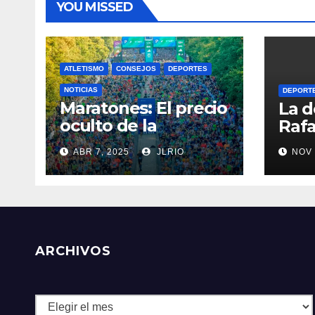
YOU MISSED
ATLETISMO
CONSEJOS
DEPORTES
NOTICIAS
DEPORT
Maratones: El precio
La d
oculto de la
Rafa
resistencia
ABR 7, 2025
JLRIO
NOV 
ARCHIVOS
Archivos