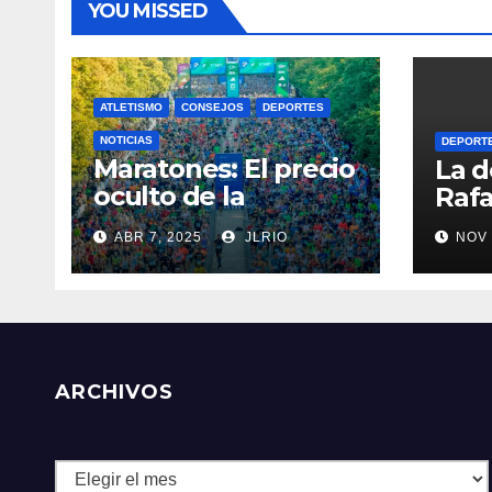
YOU MISSED
ATLETISMO
CONSEJOS
DEPORTES
NOTICIAS
DEPORT
Maratones: El precio
La d
oculto de la
Rafa
resistencia
ABR 7, 2025
JLRIO
NOV 
ARCHIVOS
Archivos