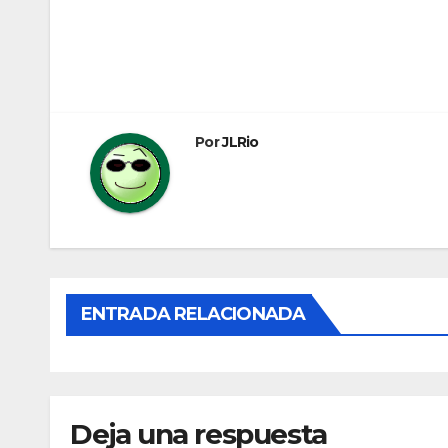
Navegación
de
entradas
Por
JLRio
ENTRADA RELACIONADA
Deja una respuesta