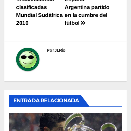
Navegación
clasificadas
Argentina partido
de
Mundial Sudáfrica
en la cumbre del
entradas
2010
fútbol
Por
JLRio
ENTRADA RELACIONADA