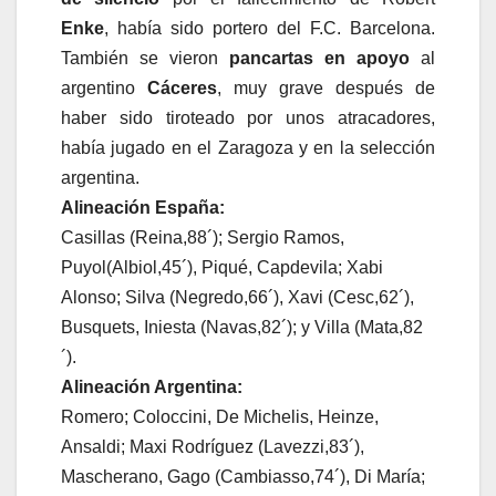
Enke
, había sido portero del F.C. Barcelona.
También se vieron
pancartas en apoyo
al
argentino
Cáceres
, muy grave después de
haber sido tiroteado por unos atracadores,
había jugado en el Zaragoza y en la selección
argentina.
Alineación España:
Casillas (Reina,88´); Sergio Ramos,
Puyol(Albiol,45´), Piqué, Capdevila; Xabi
Alonso; Silva (Negredo,66´), Xavi (Cesc,62´),
Busquets, Iniesta (Navas,82´); y Villa (Mata,82
´).
Alineación Argentina:
Romero; Coloccini, De Michelis, Heinze,
Ansaldi; Maxi Rodríguez (Lavezzi,83´),
Mascherano, Gago (Cambiasso,74´), Di María;