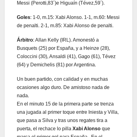
Messi (Perotti,83´)e Higuaín (Tévez,59´).
Goles
: 1-0, m.15: Xabi Alonso. 1-1, m.60: Messi
de penalti. 2-1, m.85: Xabi Alonso de penalti.
Árbitro
: Allan Kelly (IRL). Amonestó a
Busquets (25) por España, y a Heinze (28),
Coloccini (30), Ansaldi (41), Gago (61), Tévez
(64) y Demichelis (81) por Argentina.
Un buen partido, con calidad y en muchas
ocasiones algo duro. De amistoso nada de
nada.
En el minuto 15 de la primera parte se trenza
una jugada al primer toque entre Iniesta y Villa,
que pasa a Silva y tras unos regates tira a
puerta, el rechace lo pilla
Xabi Alonso
que
marca el primer gol para España. En el