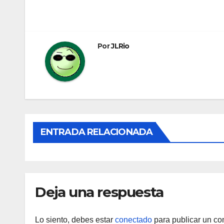
Navegación
de
entradas
Por
JLRio
ENTRADA RELACIONADA
Deja una respuesta
Lo siento, debes estar
conectado
para publicar un co