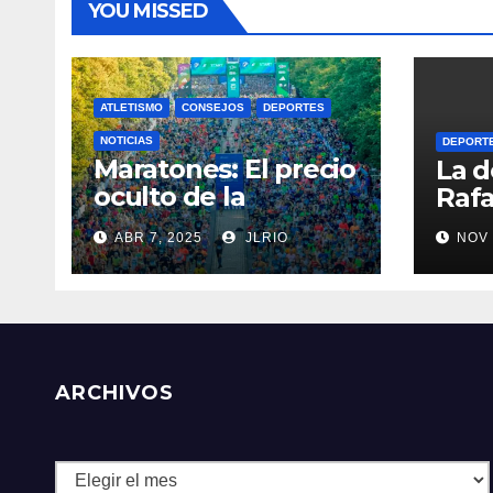
YOU MISSED
ATLETISMO
CONSEJOS
DEPORTES
NOTICIAS
DEPORT
Maratones: El precio
La d
oculto de la
Rafa
resistencia
ABR 7, 2025
JLRIO
NOV 
ARCHIVOS
Archivos