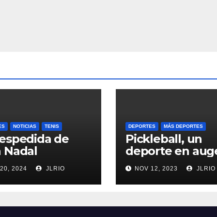
ES
NOTICIAS
TENIS
DEPORTES
MÁS DEPORTES
espedida de
Pickleball, un
 Nadal
deporte en aug
20, 2024
JLRIO
NOV 12, 2023
JLRIO