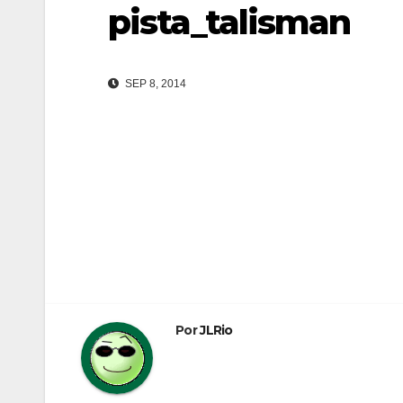
pista_talisman
SEP 8, 2014
Navegación
de
entradas
Por
JLRio