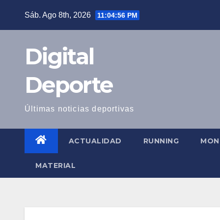
Saltar
Sáb. Ago 8th, 2026
11:04:57 PM
al
contenido
Digital
Deporte
Últimas noticias deportivas
ACTUALIDAD
RUNNING
MON
MATERIAL