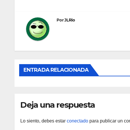
de
entradas
Por
JLRio
ENTRADA RELACIONADA
Deja una respuesta
Lo siento, debes estar
conectado
para publicar un co