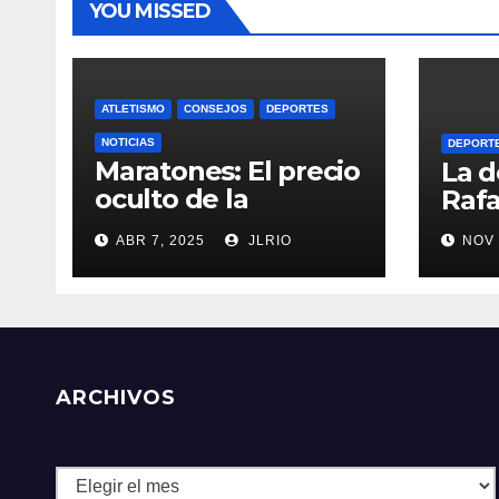
YOU MISSED
ATLETISMO
CONSEJOS
DEPORTES
NOTICIAS
DEPORT
Maratones: El precio
La d
oculto de la
Rafa
resistencia
ABR 7, 2025
JLRIO
NOV 
ARCHIVOS
Archivos