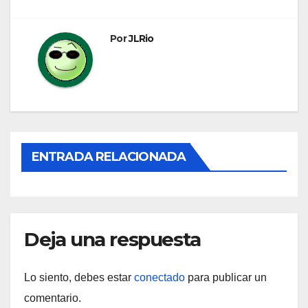
de
entradas
Por
JLRio
ENTRADA RELACIONADA
Deja una respuesta
Lo siento, debes estar
conectado
para publicar un
comentario.