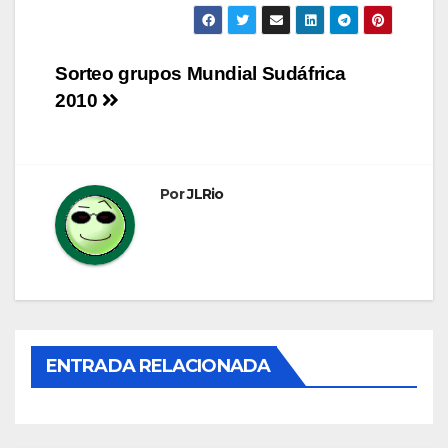
Navegación
Sorteo grupos Mundial Sudáfrica
2010
de
entradas
Por
JLRio
ENTRADA RELACIONADA