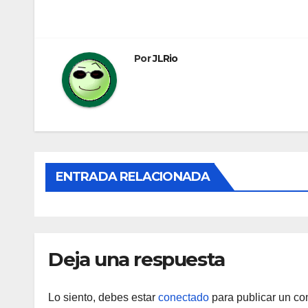
de
entradas
Por
JLRio
ENTRADA RELACIONADA
Deja una respuesta
Lo siento, debes estar
conectado
para publicar un co