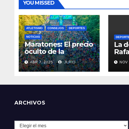
YOU MISSED
ATLETISMO
CONSEJOS
DEPORTES
NOTICIAS
DEPORT
Maratones: El precio
La d
oculto de la
Rafa
resistencia
ABR 7, 2025
JLRIO
NOV 
ARCHIVOS
Archivos