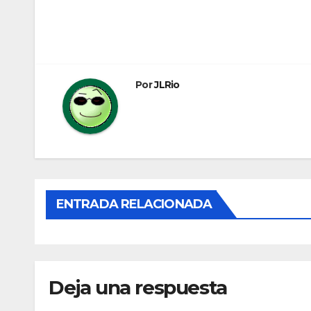
Navegación
de
entradas
Por
JLRio
ENTRADA RELACIONADA
Deja una respuesta