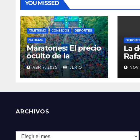
YOU MISSED
ATLETISMO
CONSEJOS
DEPORTES
NOTICIAS
DEPORT
Maratones: El precio
La d
oculto de la
Rafa
resistencia
ABR 7, 2025
JLRIO
NOV 
ARCHIVOS
Archivos