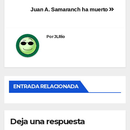
Navegación
Juan A. Samaranch ha muerto
de
entradas
Por
JLRio
ENTRADA RELACIONADA
Deja una respuesta