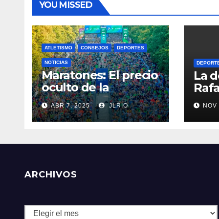
YOU MISSED
ATLETISMO
CONSEJOS
DEPORTES
NOTICIAS
DEPORT
Maratones: El precio
La d
oculto de la
Rafa
resistencia
ABR 7, 2025
JLRIO
NOV 
ARCHIVOS
Archivos