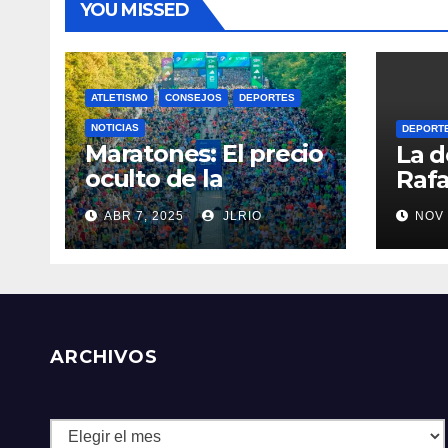
YOU MISSED
ATLETISMO
CONSEJOS
DEPORTES
NOTICIAS
DEPORT
Maratones: El precio
La d
oculto de la
Rafa
resistencia
ABR 7, 2025
JLRIO
NOV 
ARCHIVOS
Archivos