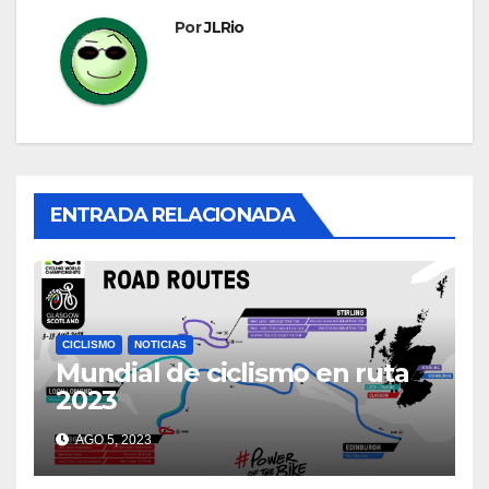
Por
JLRio
ENTRADA RELACIONADA
CICLISMO
NOTICIAS
Mundial de ciclismo en ruta
2023
AGO 5, 2023