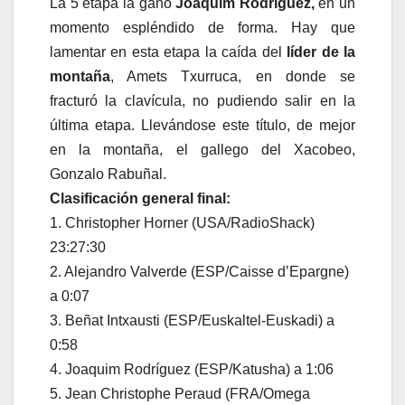
La 5 etapa la ganó
Joaquim Rodríguez,
en un
momento espléndido de forma. Hay que
lamentar en esta etapa la caída del
líder de la
montaña
, Amets Txurruca, en donde se
fracturó la clavícula, no pudiendo salir en la
última etapa. Llevándose este título, de mejor
en la montaña, el gallego del Xacobeo,
Gonzalo Rabuñal.
Clasificación general final:
1. Christopher Horner (USA/RadioShack)
23:27:30
2. Alejandro Valverde (ESP/Caisse d’Epargne)
a 0:07
3. Beñat Intxausti (ESP/Euskaltel-Euskadi) a
0:58
4. Joaquim Rodríguez (ESP/Katusha) a 1:06
5. Jean Christophe Peraud (FRA/Omega