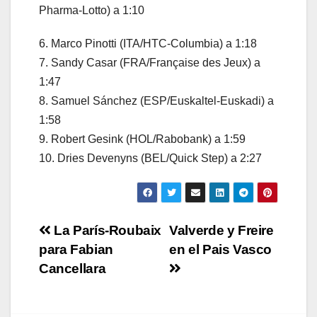
Pharma-Lotto) a 1:10
6. Marco Pinotti (ITA/HTC-Columbia) a 1:18
7. Sandy Casar (FRA/Française des Jeux) a
1:47
8. Samuel Sánchez (ESP/Euskaltel-Euskadi) a
1:58
9. Robert Gesink (HOL/Rabobank) a 1:59
10. Dries Devenyns (BEL/Quick Step) a 2:27
Navegación
La París-Roubaix
Valverde y Freire
para Fabian
en el Pais Vasco
de
Cancellara
entradas