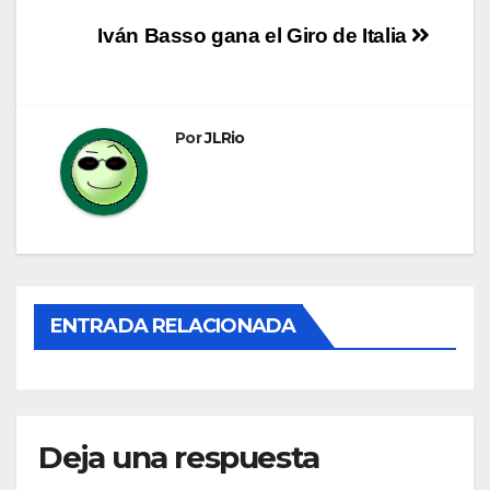
Navegación
Iván Basso gana el Giro de Italia
de
entradas
Por
JLRio
ENTRADA RELACIONADA
Deja una respuesta