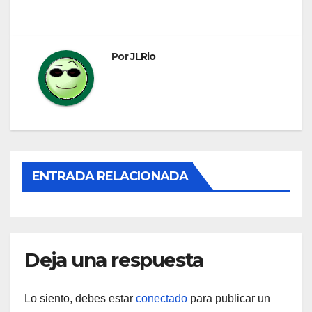
de
entradas
Por
JLRio
ENTRADA RELACIONADA
Deja una respuesta
Lo siento, debes estar
conectado
para publicar un