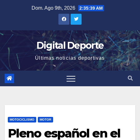
Saltar
Dom. Ago 9th, 2026
2:35:39 AM
al
contenido
Digital Deporte
Últimas noticias deportivas
MOTOCICLISMO
MOTOR
Pleno español en el