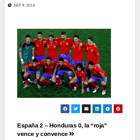
SEP 8, 2014
Navegación
España 2 – Honduras 0, la “roja”
vence y convence