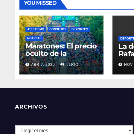
YOU MISSED
ATLETISMO
CONSEJOS
DEPORTES
NOTICIAS
DEPORT
Maratones: El precio
La d
oculto de la
Rafa
resistencia
ABR 7, 2025
JLRIO
NOV 
ARCHIVOS
Archivos