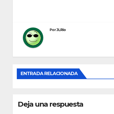
Navegación
de
entradas
Por
JLRio
ENTRADA RELACIONADA
Deja una respuesta