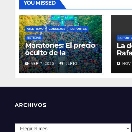
YOU MISSED
ATLETISMO
CONSEJOS
DEPORTES
NOTICIAS
DEPORT
Maratones: El precio
La d
oculto de la
Rafa
resistencia
ABR 7, 2025
JLRIO
NOV 
ARCHIVOS
Archivos