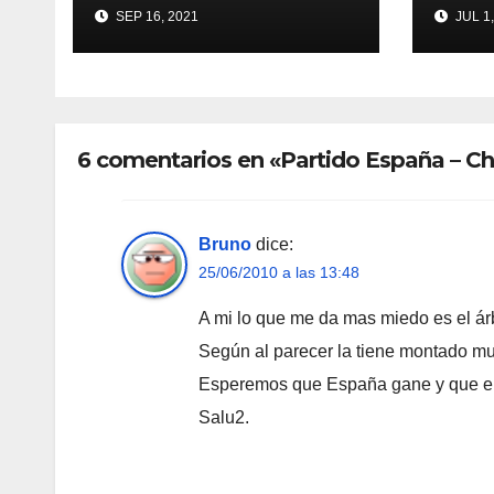
Champions en
SEP 16, 2021
JUL 1,
Manchester?
6 comentarios en «Partido España – Ch
Bruno
dice:
25/06/2010 a las 13:48
A mi lo que me da mas miedo es el árb
Según al parecer la tiene montado mu
Esperemos que España gane y que el p
Salu2.