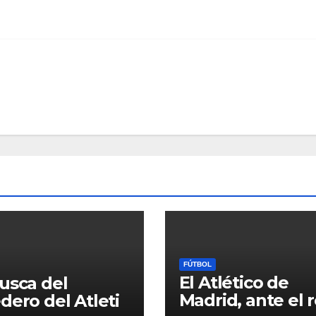
FÚTBOL
El Atlético de
usca del
Madrid, ante el 
dero del Atleti