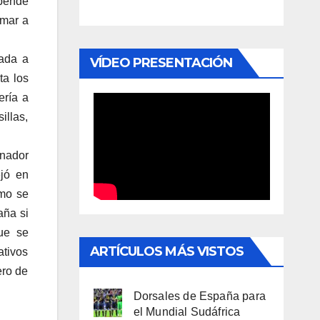
epende
imar a
rada a
VÍDEO PRESENTACIÓN
ta los
ería a
illas,
onador
ejó en
ómo se
aña si
que se
ARTÍCULOS MÁS VISTOS
ativos
ero de
Dorsales de España para
el Mundial Sudáfrica