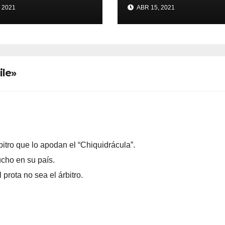
de conquistar la 
 2021
ABR 15, 2021
ile»
itro que lo apodan el “Chiquidrácula”.
cho en su país.
rota no sea el árbitro.