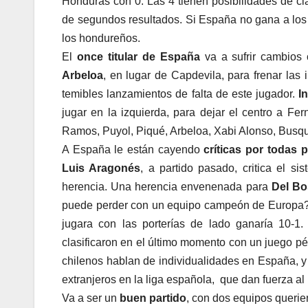
Honduras con 0. Las 4 tienen posibilidades de cl
de segundos resultados. Si España no gana a los 
los hondureños.
El
once titular de España
va a sufrir cambios 
Arbeloa
, en lugar de Capdevila, para frenar las
temibles lanzamientos de falta de este jugador.
In
jugar en la izquierda, para dejar el centro a Fe
Ramos, Puyol, Piqué, Arbeloa, Xabi Alonso, Busquet
A España le están cayendo
críticas por todas p
Luis Aragonés
, a partido pasado, critica el s
herencia. Una herencia envenenada para
Del B
puede perder con un equipo campeón de Europa
jugara con las porterías de lado ganaría 10-1.
clasificaron en el último momento con un juego pés
chilenos hablan de individualidades en España, y
extranjeros en la liga española, que dan fuerza al 
Va a ser un
buen partido
, con dos equipos querie