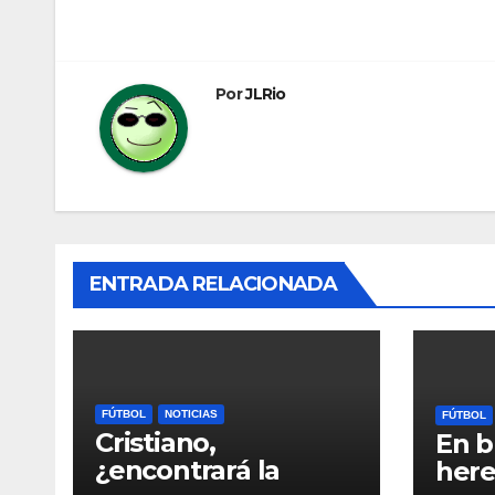
de
entradas
Por
JLRio
ENTRADA RELACIONADA
FÚTBOL
NOTICIAS
FÚTBOL
Cristiano,
En b
¿encontrará la
here