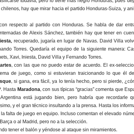
asificarse todavía, pero lo tiene más negro Honduras, pues d
chilenos, hay que mirar hacia el partido Honduras-Suiza, y an
con respecto al partido con Honduras. Se habla de dar ent
 internadas de Alexis Sánchez, también hay que tener en cuen
iesta,
recuperado, jugaría en lugar de Navas. David Villa volv
rnando Torres. Quedaría el equipo de la siguiente manera: Cas
s, Xavi, Iniesta, David Villa y Fernando Torres.
artes
, con las que no puedo estar de acuerdo. El ex-selecci
istema de juego, como si estuvieran traicionando lo que él d
osque
, si gana, era fácil, ya lo tenía hecho, pero si pierde, ¿c
?. Hasta
Maradona
, con sus típicas “gracias” comenta que Esp
 Argentina está jugando bien, pero habría que recordarle 
imo, y el gran técnico insultando a la prensa. Hasta los inform
 la falta de juego en equipo. Incluso comentan el elevado núm
Barça o al Madrid, pero no a la selección.
ndo tener el balón y yéndose al ataque sin miramientos.