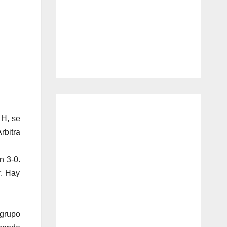
 H, se
rbitra
n 3-0.
r. Hay
 grupo