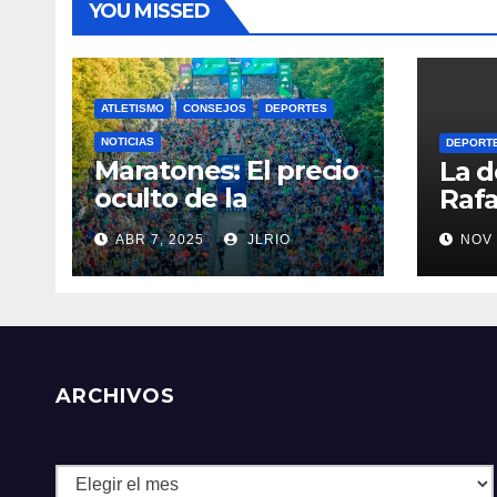
YOU MISSED
ATLETISMO
CONSEJOS
DEPORTES
NOTICIAS
DEPORT
Maratones: El precio
La d
oculto de la
Rafa
resistencia
ABR 7, 2025
JLRIO
NOV 
ARCHIVOS
Archivos