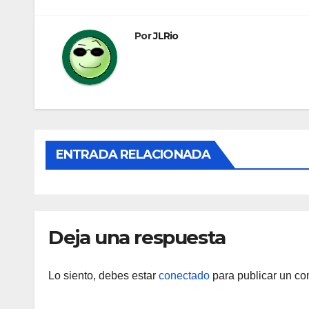
de
entradas
Por
JLRio
ENTRADA RELACIONADA
Deja una respuesta
Lo siento, debes estar
conectado
para publicar un co