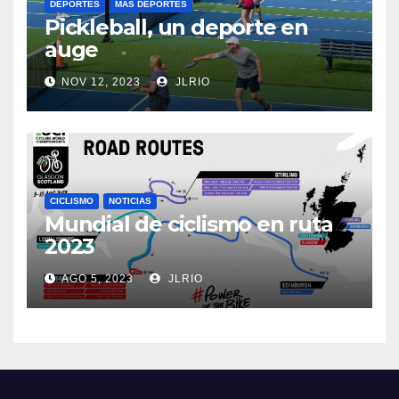
DEPORTES
MÁS DEPORTES
Pickleball, un deporte en
auge
NOV 12, 2023
JLRIO
CICLISMO
NOTICIAS
Mundial de ciclismo en ruta
2023
AGO 5, 2023
JLRIO