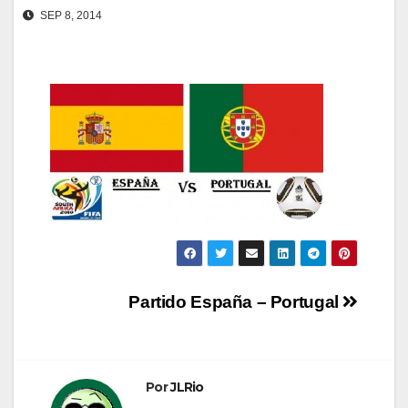
SEP 8, 2014
Navegación
Partido España – Portugal
de
entradas
Por
JLRio