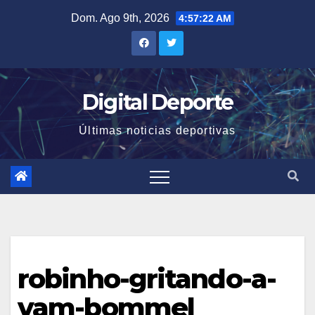
Saltar
Dom. Ago 9th, 2026
4:57:22 AM
al
contenido
Digital Deporte
Últimas noticias deportivas
robinho-gritando-a-
vam-bommel