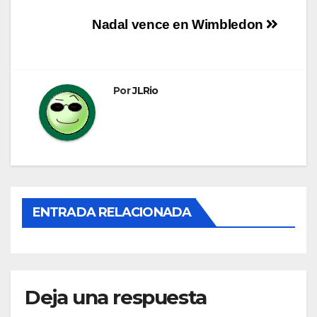
Navegación
Nadal vence en Wimbledon
de
entradas
Por
JLRio
ENTRADA RELACIONADA
Deja una respuesta