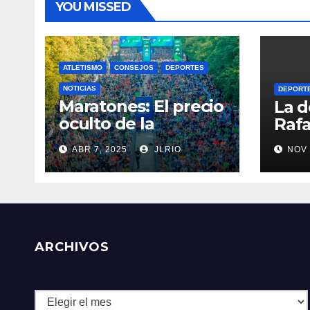
YOU MISSED
ATLETISMO
CONSEJOS
DEPORTES
NOTICIAS
DEPORT
Maratones: El precio
La d
oculto de la
Rafa
resistencia
ABR 7, 2025
JLRIO
NOV 
ARCHIVOS
Archivos