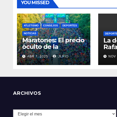
YOU MISSED
ATLETISMO
CONSEJOS
DEPORTES
NOTICIAS
DEPORT
Maratones: El precio
La d
oculto de la
Rafa
resistencia
ABR 7, 2025
JLRIO
NOV 
ARCHIVOS
Archivos