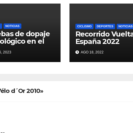
O
NOTICIAS
CICLISMO
DEPORTES
NOTICIAS
bas de dopaje
Recorrido Vuelt
ológico en el
España 2022
r
, 2023
AGO 18, 2022
Vélo d´Or 2010»