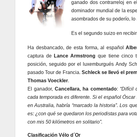
ganado dos contrarreloj en e
dominador mundial de la espec
asombrados de su poderío, lo
Es el segundo suizo en recibi
Ha desbancado, de esta forma, al español
Albe
captura de
Lance Armstrong
que tiene cinco 
posición, seguido por el luxemburgués Andy Schl
pasado Tour de Francia.
Schleck se llevó el pre
Thomas Voeckler
.
El ganador,
Cancellara, ha comentado
:
“Difíci
cada temporada es diferente. Si el español Óscar 
en Australia, habría “marcado la historia”. Los q
es: ¿con qué se quedaron los periodistas para vot
con mis 50 kilómetros en solitario”.
Clasificación Vélo d´Or