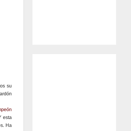
mos su
ardón
mpeón
Y esta
es. Ha