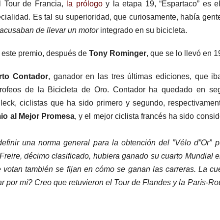
l Tour de Francia,
la prólogo
y la etapa 19, “Espartaco” es e
ialidad. Es tal su superioridad, que curiosamente, había gent
acusaban de llevar un motor
integrado en su bicicleta.
r este premio, después de
Tony Rominger
, que se lo llevó en 1
rto Contador
, ganador en las tres últimas ediciones, que ib
trofeos de la Bicicleta de Oro. Contador ha quedado en se
eck, ciclistas que ha sido primero y segundo, respectivamen
mio al Mejor Promesa
, y el mejor ciclista francés ha sido consi
l definir una norma general para la obtención del ”Vélo d”Or” 
Freire, décimo clasificado, hubiera ganado su cuarto Mundial e
ue votan también se fijan en cómo se ganan las carreras. La cu
ar por mí? Creo que retuvieron el Tour de Flandes y la París-Ro