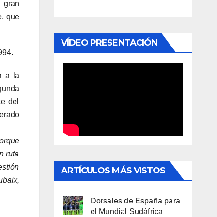
l gran
e, que
VÍDEO PRESENTACIÓN
994.
a a la
gunda
te del
derado
porque
n ruta
estión
ARTÍCULOS MÁS VISTOS
ubaix,
Dorsales de España para
el Mundial Sudáfrica