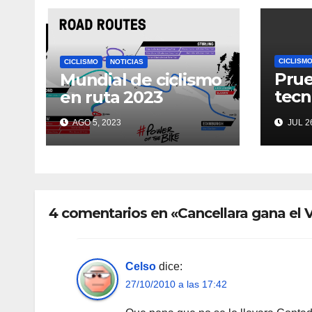
CICLISM
CICLISMO
NOTICIAS
Prue
Mundial de ciclismo
tecn
en ruta 2023
Tou
AGO 5, 2023
JUL 26
4 comentarios en «Cancellara gana el 
Celso
dice:
27/10/2010 a las 17:42