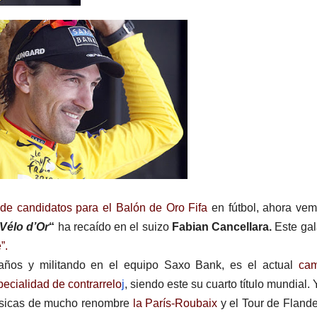
a de candidatos para el Balón de Oro Fifa
en fútbol, ahora ve
Vélo d’Or
“
ha recaído en el suizo
Fabian Cancellara.
Este gal
”.
años y militando en el equipo Saxo Bank, es el actual
ca
pecialidad de contrarrelo
j
, siendo este su cuarto título mundial. 
ásicas de mucho renombre
la París-Roubaix
y el Tour de Fland