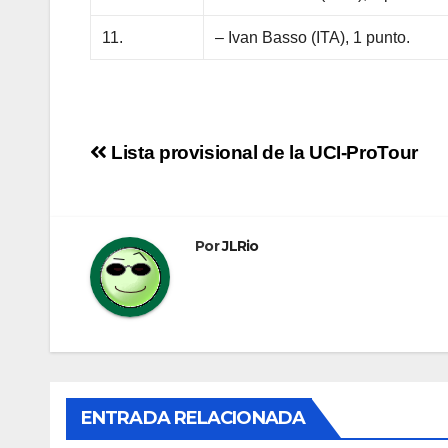
11.
– Ivan Basso (ITA), 1 punto.
Navegación
Lista provisional de la UCI-ProTour
de
entradas
Por
JLRio
ENTRADA RELACIONADA